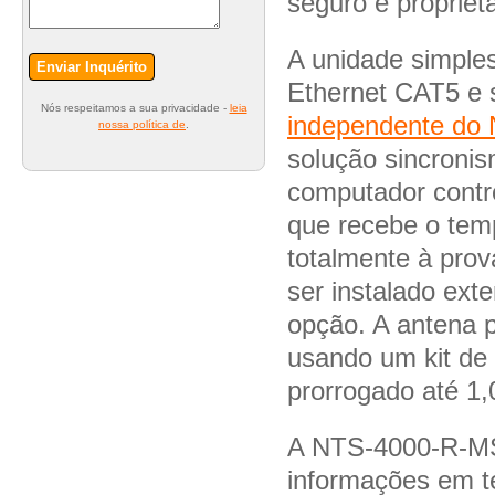
seguro e propriet
A unidade simple
Enviar Inquérito
Ethernet CAT5 e 
Nós respeitamos a sua privacidade -
leia
independente d
nossa política de
.
solução sincronis
computador contr
que recebe o tem
totalmente à prov
ser instalado ex
opção. A antena p
usando um kit de
prorrogado até 1,
A NTS-4000-R-MS
informações em t