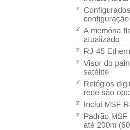
Configurados 
configuraçã
A memória fl
atualizado
RJ-45 Ethern
Visor do pain
satélite
Relógios digi
rede são opc
Inclui MSF R
Padrão MSF 
até 200m (60