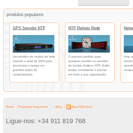
produtos populares
GPS Servidor NTP
NTP Relógio Rede
Netw
Um servidor de horário de rede
O parceiro perfeito para
Uma so
usando o sinal de GPS para
qualquer servidor ou servidor
sincro
sincronizar o tempo em
de horário Galleon NTP. Exibir
atravé
grandes redes de
tempo consistente e preciso
compu
computadores.
em toda a sua organização.
Home
Perguntas frequentes
Blog
Blog RSS feed
Ligue-nos: +34 911 819 768